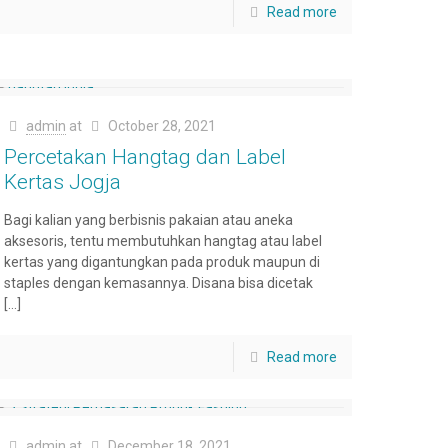
Read more
admin
at
October 28, 2021
Percetakan Hangtag dan Label
Kertas Jogja
Bagi kalian yang berbisnis pakaian atau aneka
aksesoris, tentu membutuhkan hangtag atau label
kertas yang digantungkan pada produk maupun di
staples dengan kemasannya. Disana bisa dicetak
[…]
Read more
admin
at
December 18, 2021