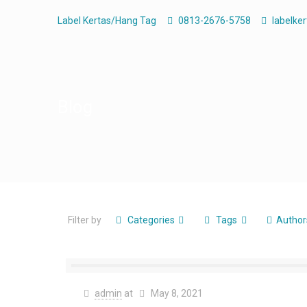
Label Kertas/Hang Tag
0813-2676-5758
labelke
Blog
Filter by
Categories
Tags
Author
admin
at
May 8, 2021