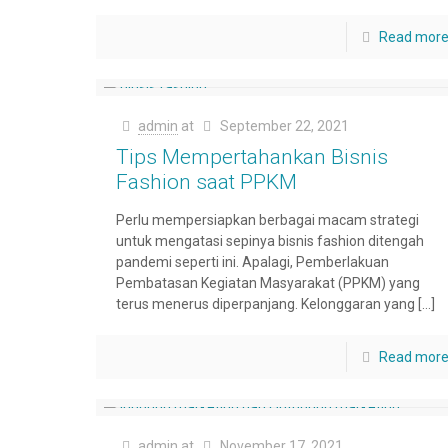
Read mor
admin
at
September 22, 2021
Tips Mempertahankan Bisnis
Fashion saat PPKM
Perlu mempersiapkan berbagai macam strategi
untuk mengatasi sepinya bisnis fashion ditengah
pandemi seperti ini. Apalagi, Pemberlakuan
Pembatasan Kegiatan Masyarakat (PPKM) yang
terus menerus diperpanjang. Kelonggaran yang
[…]
Read mor
admin
at
November 17, 2021