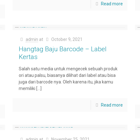
Read more
e
admin
at
October 9, 2021
Hangtag Baju Barcode – Label
Kertas
Salah satu media untuk mengecek sebuah produk
ori atau palsu, biasanya dilihat dari label atau bisa
juga dari barcode nya. Oleh karena itu, jika kamu
memiliki
[…]
Read more
e
admin
at
November 25, 2021