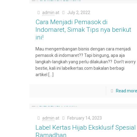
admin
at
July 2, 2022
Cara Menjadi Pemasok di
Indomaret, Simak Tips nya berikut
ini!
Mau mengembangan bisnis dengan cara menjadi
pemasok di indomaret?? Tapi bingung, apa aja
langkah-langkah yang perlu dilakukan?? Don’t worry
bestie, kali ini labelkertas.com bakalan berbagi
artikel
[…]
Read mor
admin
at
February 14, 2023
Label Kertas Hijab Eksklusif Spesial
Ramadhan