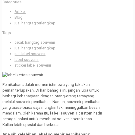
Categories
Artikel
Blog
jual hangtag terlengkap
Tags
cetak hangtag souvenir
jual hangtag terlengkap
jual label souvenir
label souvenir
sticker label souvenir
Pernikahan adalah momen istimewa yang tak akan
pernah terlupakan. Di hari bahagia ini, jangan lupa untuk
berbagi kebahagiaan dengan orang-orang tersayang
melalui souvenir pernikahan. Namun, souvenir pernikahan
yang biasa-biasa saja mungkin tak meninggalkan kesan
mendalam. Oleh karena itu,
label souvenir custom
hadir
sebagai solusi untuk membuat souvenir pernikahan
Kalian lebih spesial dan berkesan.
Apa sih kelebihan label souvenir pernikahan?