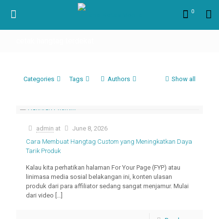
0
cetak hangtag terdekat
Categories
Tags
Authors
Show all
admin
at
June 8, 2026
Cara Membuat Hangtag Custom yang Meningkatkan Daya
Tarik Produk
Kalau kita perhatikan halaman For Your Page (FYP) atau
linimasa media sosial belakangan ini, konten ulasan
produk dari para affiliator sedang sangat menjamur. Mulai
dari video
[…]