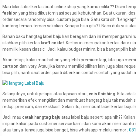
Mau bikin label kertas buat online shop yang kamu miliki ?? Disini tem
fashion
yang bisa dikustomisasi sesuai kebutuhhan. Buat ukuran, des
order secara randomly bisa, custom juga bisa. Satu kata sih “Lengkap”
kantong teman-teman sekalian. Kenapa bisa gitu?? Baca dulu yuk ulas
Bahan baku hangtag label baju kan beragam dan ini mempengaruhi h
silahkan pilih kertas
kraft coklat
. Kertas ini merupakan kertas daur u
memiliki kesan classic. Jadi, kalau budget minim, bisa banget pilih ba
Akan tetapi, kalau mau bahan yang lebih premium lagi, kita juga memil
cartoon
dan ivory. Atau jika kamu memiliki pilihan lain, juga bisa req
bisa pilih, nanti saat order, pasti diberikan contoh-contoh yang sudah ad
Selanjutnya, untuk pelapis atau lapisan atau
jenis finishing
. Kita ada 
memberikan efek mengkilat dan membuat hangtag baju tak mudah sobe
redup, premium, dan eksklusif. Selain itu, membuat label kertas baju 
Jadi, mau
cetak hangtag baju
atau label baju seperti apa nih?? Kalian
impian kalian pada customer service kami dan kami akan membantu m
atau tanya-tanya juga bisa banget, bisa whatsapp melalui nomor :
081