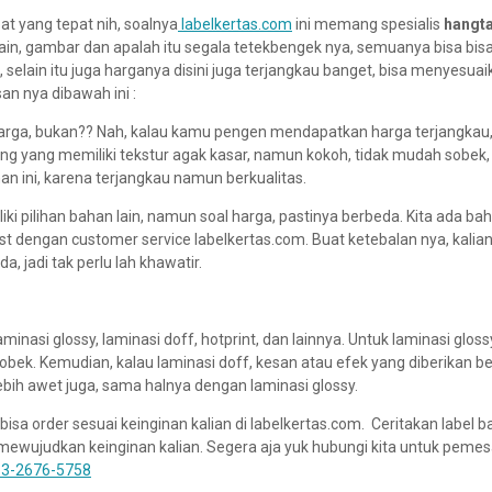
pat yang tepat nih, soalnya
labelkertas.com
ini memang spesialis
hangt
ain, gambar dan apalah itu segala tetekbengek nya, semuanya bisa bisa
, selain itu juga harganya disini juga terjangkau banget, bisa menyesua
an nya dibawah ini :
arga, bukan?? Nah, kalau kamu pengen mendapatkan harga terjangkau
lang yang memiliki tekstur agak kasar, namun kokoh, tidak mudah sobek,
han ini, karena terjangkau namun berkualitas.
iki pilihan bahan lain, namun soal harga, pastinya berbeda. Kita ada ba
uest dengan customer service labelkertas.com. Buat ketebalan nya, kalian
a, jadi tak perlu lah khawatir.
laminasi glossy, laminasi doff, hotprint, dan lainnya. Untuk laminasi gloss
k. Kemudian, kalau laminasi doff, kesan atau efek yang diberikan b
lebih awet juga, sama halnya dengan laminasi glossy.
 bisa order sesuai keinginan kalian di labelkertas.com. Ceritakan label b
ewujudkan keinginan kalian. Segera aja yuk hubungi kita untuk peme
3-2676-5758