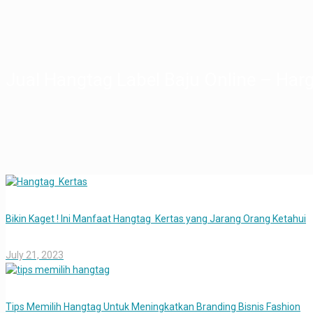
Jual Hangtag Label Baju Online – Harg
Bikin Kaget ! Ini Manfaat Hangtag Kertas yang Jarang Orang Ketahui
July 21, 2023
Tips Memilih Hangtag Untuk Meningkatkan Branding Bisnis Fashion