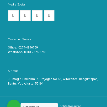
Media Sosial
Customer Service
Office: 0274-4396759
WhatsApp:
0813-2676-5758
Alamat
Jl. Imogiri Timur Km. 7, Grojogan No.66, Wirokerten, Banguntapan,
Bantul, Yogyakarta. 55194
© 2026
Label Kertas.
All Rights Reserved.