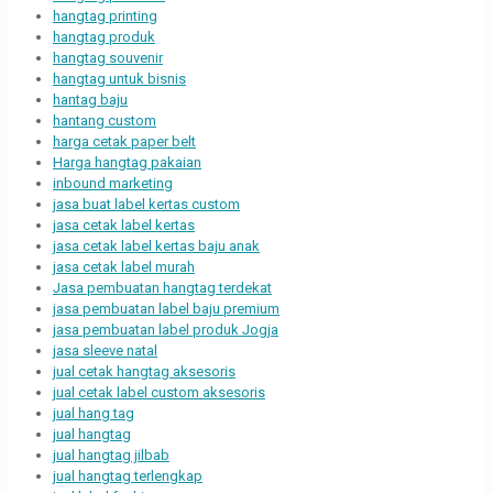
hangtag printing
hangtag produk
hangtag souvenir
hangtag untuk bisnis
hantag baju
hantang custom
harga cetak paper belt
Harga hangtag pakaian
inbound marketing
jasa buat label kertas custom
jasa cetak label kertas
jasa cetak label kertas baju anak
jasa cetak label murah
Jasa pembuatan hangtag terdekat
jasa pembuatan label baju premium
jasa pembuatan label produk Jogja
jasa sleeve natal
jual cetak hangtag aksesoris
jual cetak label custom aksesoris
jual hang tag
jual hangtag
jual hangtag jilbab
jual hangtag terlengkap