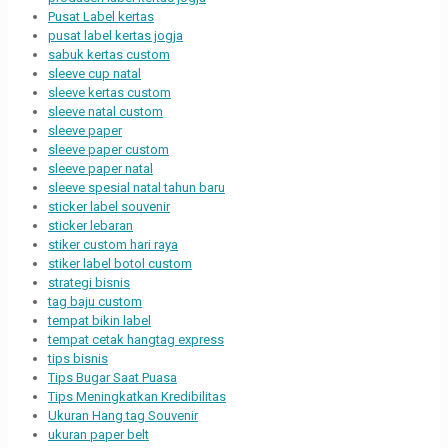
Pusat Label kertas
pusat label kertas jogja
sabuk kertas custom
sleeve cup natal
sleeve kertas custom
sleeve natal custom
sleeve paper
sleeve paper custom
sleeve paper natal
sleeve spesial natal tahun baru
sticker label souvenir
sticker lebaran
stiker custom hari raya
stiker label botol custom
strategi bisnis
tag baju custom
tempat bikin label
tempat cetak hangtag express
tips bisnis
Tips Bugar Saat Puasa
Tips Meningkatkan Kredibilitas
Ukuran Hang tag Souvenir
ukuran paper belt