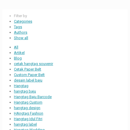
Filter by
Categories
Tags
Authors
Show all
All
Artikel
Blog
cetak hangtag souvenir
Cetak Paper Belt
Custom Paper Belt
desain label baju
Hangtag
hangtag baju
Hangtag Baju Barcode
Hangtag Custom
hangtag design
HAngtag Fashion
Hangtag Idul Fitri
hangtag label
Hangtag Wedding