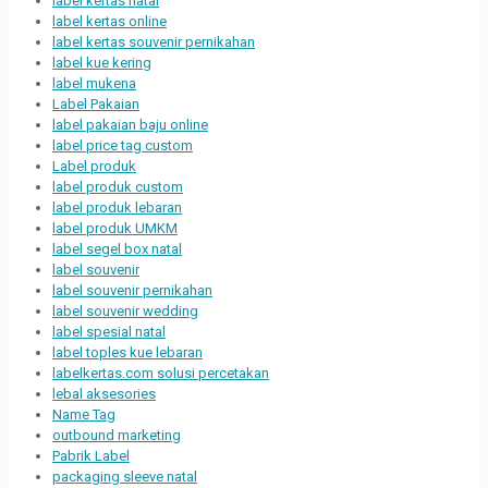
label kertas natal
label kertas online
label kertas souvenir pernikahan
label kue kering
label mukena
Label Pakaian
label pakaian baju online
label price tag custom
Label produk
label produk custom
label produk lebaran
label produk UMKM
label segel box natal
label souvenir
label souvenir pernikahan
label souvenir wedding
label spesial natal
label toples kue lebaran
labelkertas.com solusi percetakan
lebal aksesories
Name Tag
outbound marketing
Pabrik Label
packaging sleeve natal