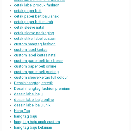
cetak label produk fashion
cetak paper belt
cetak paper belt baju anak
cetak paper belt murah
cetak sleeve natal
cetak sleeve packaging
cetak stiker label custom
custom hangtag fashion
custom label kertas
custom label kertas natal
custom paper belt box besar
custom paper belt online
custom paper belt printing
custom sleeve kertas full colour
Desain hangtag estetik
Desain hangtag fashion premium
desain label baju
desain label baju online
desain label baju unik
Hang Tag
hang tag baju
hang tag baju anak custom
hang tag baju kekinian