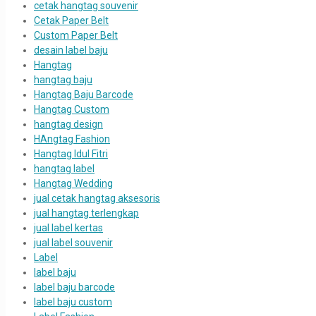
cetak hangtag souvenir
Cetak Paper Belt
Custom Paper Belt
desain label baju
Hangtag
hangtag baju
Hangtag Baju Barcode
Hangtag Custom
hangtag design
HAngtag Fashion
Hangtag Idul Fitri
hangtag label
Hangtag Wedding
jual cetak hangtag aksesoris
jual hangtag terlengkap
jual label kertas
jual label souvenir
Label
label baju
label baju barcode
label baju custom