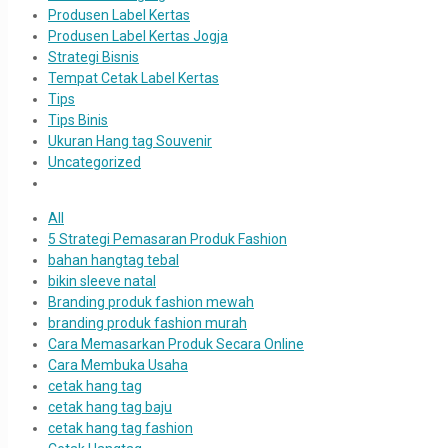
Produsen Label Kertas
Produsen Label Kertas Jogja
Strategi Bisnis
Tempat Cetak Label Kertas
Tips
Tips Binis
Ukuran Hang tag Souvenir
Uncategorized
All
5 Strategi Pemasaran Produk Fashion
bahan hangtag tebal
bikin sleeve natal
Branding produk fashion mewah
branding produk fashion murah
Cara Memasarkan Produk Secara Online
Cara Membuka Usaha
cetak hang tag
cetak hang tag baju
cetak hang tag fashion