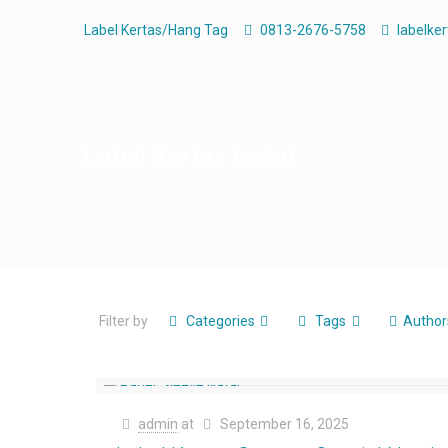
Label Kertas/Hang Tag
0813-2676-5758
labelke
Label Kertas Natal
Filter by
Categories
Tags
Author
admin
at
September 16, 2025