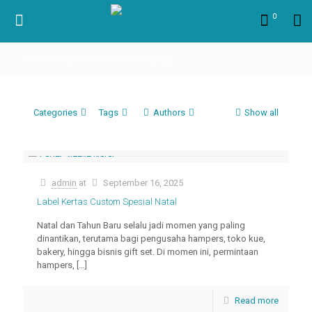
0
label hampers natal packaging
Categories
Tags
Authors
Show all
admin
at
September 16, 2025
Label Kertas Custom Spesial Natal
Natal dan Tahun Baru selalu jadi momen yang paling
dinantikan, terutama bagi pengusaha hampers, toko kue,
bakery, hingga bisnis gift set. Di momen ini, permintaan
hampers,
[…]
Read more