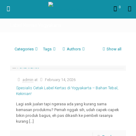
0
Label Kertas Yogyakarta
Categories
Tags
Authors
Show all
admin
at
February 14, 2026
Spesialis Cetak Label Kertas di Yogyakarta – Bahan Tebal,
Kekinian!
Lagi asik jualan tapi ngerasa ada yang kurang sama
kemasan produkmu? Pernah nggak sih, udah capek-capek
bikin produk bagus, eh pas dikasih ke pembeli rasanya
kurang
[…]