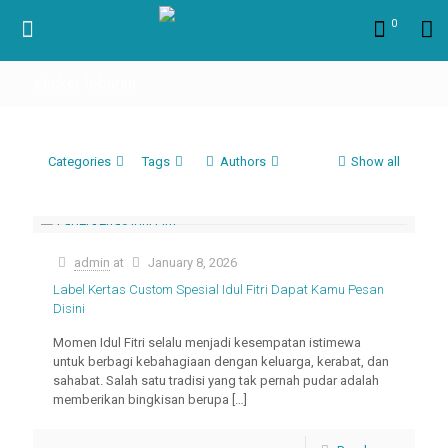
0
sticker lebaran
Categories
Tags
Authors
Show all
admin
at
January 8, 2026
Label Kertas Custom Spesial Idul Fitri Dapat Kamu Pesan
Disini
Momen Idul Fitri selalu menjadi kesempatan istimewa
untuk berbagi kebahagiaan dengan keluarga, kerabat, dan
sahabat. Salah satu tradisi yang tak pernah pudar adalah
memberikan bingkisan berupa
[…]