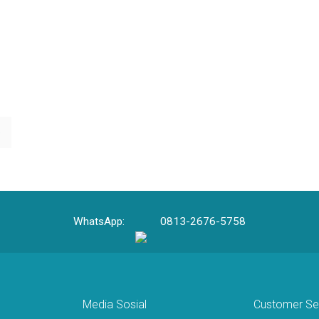
e
WhatsApp:
0813-2676-5758
Media Sosial
Customer Se