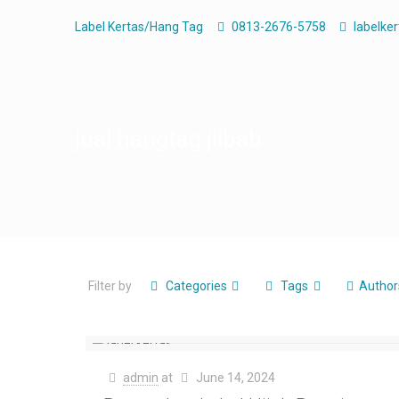
Label Kertas/Hang Tag
0813-2676-5758
labelke
jual hangtag jilbab
Filter by
Categories
Tags
Author
admin
at
June 14, 2024