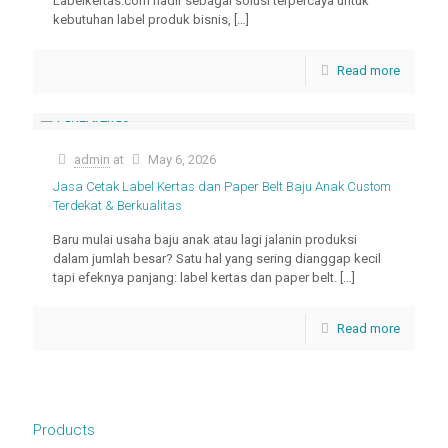
Labelkertas.com hadir sebagai solusi terpercaya untuk
kebutuhan label produk bisnis,
[…]
Read more
admin
at
May 6, 2026
Jasa Cetak Label Kertas dan Paper Belt Baju Anak Custom
Terdekat & Berkualitas
Baru mulai usaha baju anak atau lagi jalanin produksi
dalam jumlah besar? Satu hal yang sering dianggap kecil
tapi efeknya panjang: label kertas dan paper belt.
[…]
Read more
Products