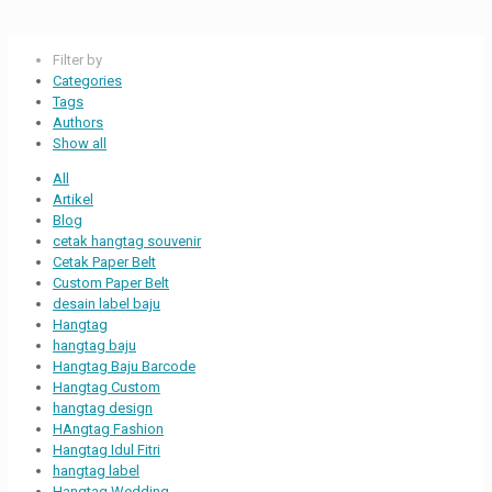
Filter by
Categories
Tags
Authors
Show all
All
Artikel
Blog
cetak hangtag souvenir
Cetak Paper Belt
Custom Paper Belt
desain label baju
Hangtag
hangtag baju
Hangtag Baju Barcode
Hangtag Custom
hangtag design
HAngtag Fashion
Hangtag Idul Fitri
hangtag label
Hangtag Wedding