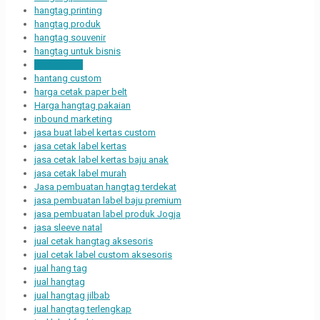
hangtag printing
hangtag produk
hangtag souvenir
hangtag untuk bisnis
hantag baju
hantang custom
harga cetak paper belt
Harga hangtag pakaian
inbound marketing
jasa buat label kertas custom
jasa cetak label kertas
jasa cetak label kertas baju anak
jasa cetak label murah
Jasa pembuatan hangtag terdekat
jasa pembuatan label baju premium
jasa pembuatan label produk Jogja
jasa sleeve natal
jual cetak hangtag aksesoris
jual cetak label custom aksesoris
jual hang tag
jual hangtag
jual hangtag jilbab
jual hangtag terlengkap