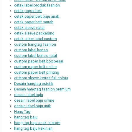
cetak label produk fashion
cetak paper belt
cetak paper belt baju anak
cetak paper belt murah
cetak sleeve natal
cetak sleeve packaging
cetak stiker label custom
custom hangtag fashion
custom label kertas
custom label kertas natal
custom paper belt box besar
custom paper belt online
custom paper belt printing
custom sleeve kertas full colour
Desain hangtag estetik
Desain hangtag fashion premium
desain label baju
desain label baju online
desain label baju unik
Hang Tag
hang tag baju
hang tag baju anak custom
hang tag baju kekinian