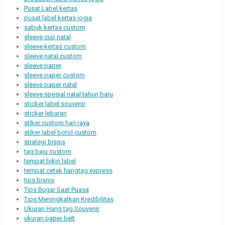
Pusat Label kertas
pusat label kertas jogja
sabuk kertas custom
sleeve cup natal
sleeve kertas custom
sleeve natal custom
sleeve paper
sleeve paper custom
sleeve paper natal
sleeve spesial natal tahun baru
sticker label souvenir
sticker lebaran
stiker custom hari raya
stiker label botol custom
strategi bisnis
tag baju custom
tempat bikin label
tempat cetak hangtag express
tips bisnis
Tips Bugar Saat Puasa
Tips Meningkatkan Kredibilitas
Ukuran Hang tag Souvenir
ukuran paper belt