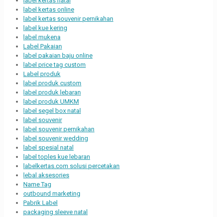
label kertas natal
label kertas online
label kertas souvenir pernikahan
label kue kering
label mukena
Label Pakaian
label pakaian baju online
label price tag custom
Label produk
label produk custom
label produk lebaran
label produk UMKM
label segel box natal
label souvenir
label souvenir pernikahan
label souvenir wedding
label spesial natal
label toples kue lebaran
labelkertas.com solusi percetakan
lebal aksesories
Name Tag
outbound marketing
Pabrik Label
packaging sleeve natal