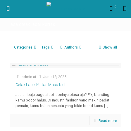
0
jasa cetak label kertas
Categories
Tags
Authors
Show all
admin
at
June 18, 2025
Cetak Label Kertas Masa Kini
Jualan baju bagus tapi labelnya biasa aja? Fix, branding
kamu bocor halus. Di industri fashion yang makin padat
pemain, kamu butuh sesuatu yang bikin brand kamu
[…]
Read more