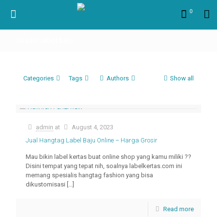
0
desain label baju
Categories
Tags
Authors
Show all
admin
at
August 4, 2023
Jual Hangtag Label Baju Online – Harga Grosir
Mau bikin label kertas buat online shop yang kamu miliki ??
Disini tempat yang tepat nih, soalnya labelkertas.com ini
memang spesialis hangtag fashion yang bisa
dikustomisasi
[…]
Read more