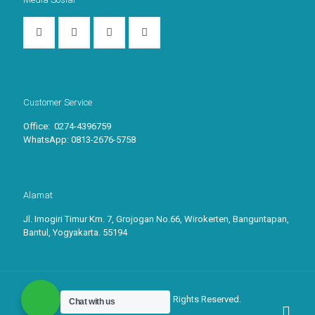
Customer Service
Office: 0274-4396759
WhatsApp:
0813-2676-5758
Alamat
Jl. Imogiri Timur Km. 7, Grojogan No.66, Wirokerten, Banguntapan,
Bantul, Yogyakarta. 55194
© 2026
Label Kertas.
All Rights Reserved.
Chat with us