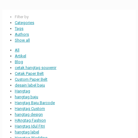
Filter by
Categories
Tags
Authors
Show all
All
Artikel
Blog
cetak hangtag souvenir
Cetak Paper Belt
Custom Paper Belt
desain label baju
Hangtag
hangtag baju
Hangtag Baju Barcode
Hangtag Custom
hangtag design
HAngtag Fashion
Hangtag Idul Fitri
hangtag label
Hangtag Wedding