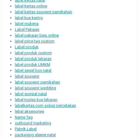
label kertas natal
label kertas online
label kertas souvenir pernikahan
label kue kering
label mukena
Label Pakaian
label pakaian baju online
label price tag custom
Label produk
label produk custom
label produk lebaran
label produk UMKM
label segel box natal
label souvenir
label souvenir pernikahan
label souvenir wedding
label spesial natal
label toples kue lebaran
labelkertas.com solusi percetakan
lebal aksesories
Name Tag
outbound marketing
Pabrik Label
packaging sleeve natal