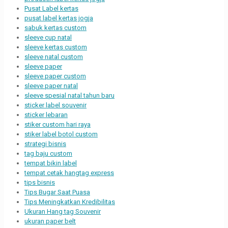
Pusat Label kertas
pusat label kertas jogja
sabuk kertas custom
sleeve cup natal
sleeve kertas custom
sleeve natal custom
sleeve paper
sleeve paper custom
sleeve paper natal
sleeve spesial natal tahun baru
sticker label souvenir
sticker lebaran
stiker custom hari raya
stiker label botol custom
strategi bisnis
tag baju custom
tempat bikin label
tempat cetak hangtag express
tips bisnis
Tips Bugar Saat Puasa
Tips Meningkatkan Kredibilitas
Ukuran Hang tag Souvenir
ukuran paper belt