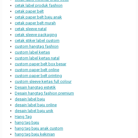
cetak label produk fashion
cetak paper belt
cetak paper belt baju anak
cetak paper belt murah
cetak sleeve natal
cetak sleeve packaging
cetak stiker label custom
custom hangtag fashion
custom label kertas
custom label kertas natal
custom paper belt box besar
custom paper belt online
custom paper belt printing
custom sleeve kertas full colour
Desain hangtag estetik
Desain hangtag fashion premium
desain label baju
desain label baju online
desain label baju unik
Hang Tag
hang tag baju
hang tag baju anak custom
hang tag baju kekinian