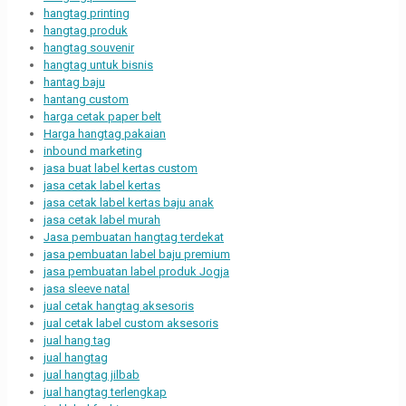
hangtag printing
hangtag produk
hangtag souvenir
hangtag untuk bisnis
hantag baju
hantang custom
harga cetak paper belt
Harga hangtag pakaian
inbound marketing
jasa buat label kertas custom
jasa cetak label kertas
jasa cetak label kertas baju anak
jasa cetak label murah
Jasa pembuatan hangtag terdekat
jasa pembuatan label baju premium
jasa pembuatan label produk Jogja
jasa sleeve natal
jual cetak hangtag aksesoris
jual cetak label custom aksesoris
jual hang tag
jual hangtag
jual hangtag jilbab
jual hangtag terlengkap