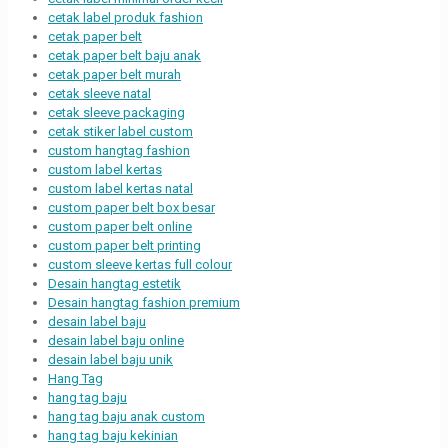
cetak label produk fashion
cetak paper belt
cetak paper belt baju anak
cetak paper belt murah
cetak sleeve natal
cetak sleeve packaging
cetak stiker label custom
custom hangtag fashion
custom label kertas
custom label kertas natal
custom paper belt box besar
custom paper belt online
custom paper belt printing
custom sleeve kertas full colour
Desain hangtag estetik
Desain hangtag fashion premium
desain label baju
desain label baju online
desain label baju unik
Hang Tag
hang tag baju
hang tag baju anak custom
hang tag baju kekinian