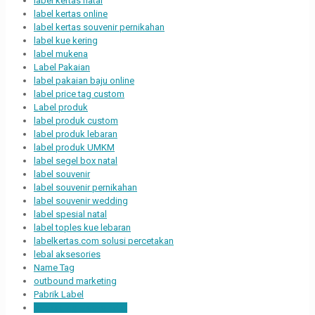
label kertas natal
label kertas online
label kertas souvenir pernikahan
label kue kering
label mukena
Label Pakaian
label pakaian baju online
label price tag custom
Label produk
label produk custom
label produk lebaran
label produk UMKM
label segel box natal
label souvenir
label souvenir pernikahan
label souvenir wedding
label spesial natal
label toples kue lebaran
labelkertas.com solusi percetakan
lebal aksesories
Name Tag
outbound marketing
Pabrik Label
packaging sleeve natal