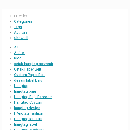
Filter by
Categories
Tags
Authors
Show all
All
Artikel
Blog
cetak hangtag souvenir
Cetak Paper Belt
Custom Paper Belt
desain label baju
Hangtag
hangtag baju
Hangtag Baju Barcode
Hangtag Custom
hangtag design
HAngtag Fashion
Hangtag Idul Fitri
hangtag label
Hangtag Wedding