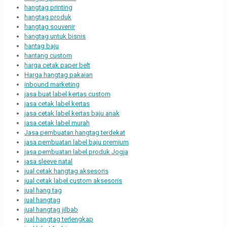
hangtag printing
hangtag produk
hangtag souvenir
hangtag untuk bisnis
hantag baju
hantang custom
harga cetak paper belt
Harga hangtag pakaian
inbound marketing
jasa buat label kertas custom
jasa cetak label kertas
jasa cetak label kertas baju anak
jasa cetak label murah
Jasa pembuatan hangtag terdekat
jasa pembuatan label baju premium
jasa pembuatan label produk Jogja
jasa sleeve natal
jual cetak hangtag aksesoris
jual cetak label custom aksesoris
jual hang tag
jual hangtag
jual hangtag jilbab
jual hangtag terlengkap