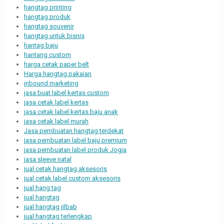
hangtag printing
hangtag produk
hangtag souvenir
hangtag untuk bisnis
hantag baju
hantang custom
harga cetak paper belt
Harga hangtag pakaian
inbound marketing
jasa buat label kertas custom
jasa cetak label kertas
jasa cetak label kertas baju anak
jasa cetak label murah
Jasa pembuatan hangtag terdekat
jasa pembuatan label baju premium
jasa pembuatan label produk Jogja
jasa sleeve natal
jual cetak hangtag aksesoris
jual cetak label custom aksesoris
jual hang tag
jual hangtag
jual hangtag jilbab
jual hangtag terlengkap