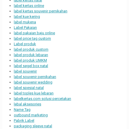
label kertas natal
label kertas online
label kertas souvenir pernikahan
label kue kering
label mukena
Label Pakaian
label pakaian baju online
label price tag custom
Label produk
label produk custom
label produk lebaran
label produk UMKM
label segel box natal
label souvenir
label souvenir pernikahan
label souvenir wedding
label spesial natal
label toples kue lebaran
labelkertas.com solusi percetakan
lebal aksesories
Name Tag
outbound marketing
Pabrik Label
packaging sleeve natal