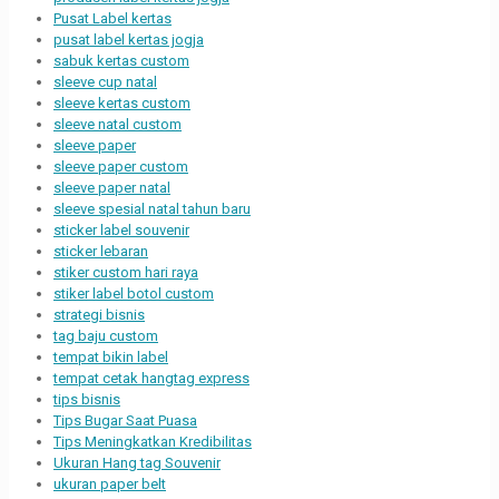
Pusat Label kertas
pusat label kertas jogja
sabuk kertas custom
sleeve cup natal
sleeve kertas custom
sleeve natal custom
sleeve paper
sleeve paper custom
sleeve paper natal
sleeve spesial natal tahun baru
sticker label souvenir
sticker lebaran
stiker custom hari raya
stiker label botol custom
strategi bisnis
tag baju custom
tempat bikin label
tempat cetak hangtag express
tips bisnis
Tips Bugar Saat Puasa
Tips Meningkatkan Kredibilitas
Ukuran Hang tag Souvenir
ukuran paper belt