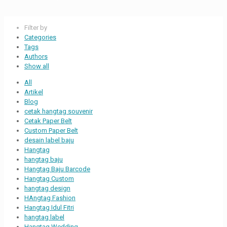
Filter by
Categories
Tags
Authors
Show all
All
Artikel
Blog
cetak hangtag souvenir
Cetak Paper Belt
Custom Paper Belt
desain label baju
Hangtag
hangtag baju
Hangtag Baju Barcode
Hangtag Custom
hangtag design
HAngtag Fashion
Hangtag Idul Fitri
hangtag label
Hangtag Wedding