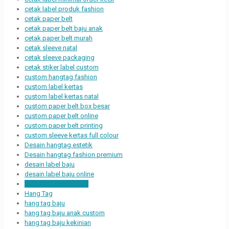
cetak label produk fashion
cetak paper belt
cetak paper belt baju anak
cetak paper belt murah
cetak sleeve natal
cetak sleeve packaging
cetak stiker label custom
custom hangtag fashion
custom label kertas
custom label kertas natal
custom paper belt box besar
custom paper belt online
custom paper belt printing
custom sleeve kertas full colour
Desain hangtag estetik
Desain hangtag fashion premium
desain label baju
desain label baju online
desain label baju unik
Hang Tag
hang tag baju
hang tag baju anak custom
hang tag baju kekinian