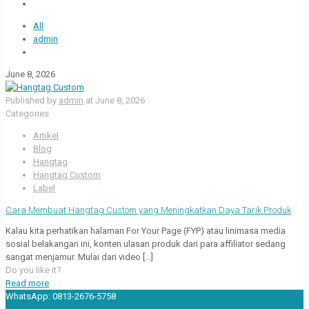
All
admin
June 8, 2026
Published by
admin
at
June 8, 2026
Categories
Artikel
Blog
Hangtag
Hangtag Custom
Label
Cara Membuat Hangtag Custom yang Meningkatkan Daya Tarik Produk
Kalau kita perhatikan halaman For Your Page (FYP) atau linimasa media
sosial belakangan ini, konten ulasan produk dari para affiliator sedang
sangat menjamur. Mulai dari video
[…]
Do you like it?
Read more
WhatsApp:
0813-2676-5758