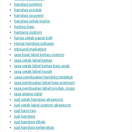
hangtag printing
hangtag produk
hangtag souvenir
hangtag untuk bisnis
hantag baju
hantang custom
harga cetak paper belt
Harga hangtag pakaian
inbound marketing
jasa buat label kertas custom
jasa cetak label kertas
jasa cetak label kertas baju anak
jasa cetak label murah
Jasa pembuatan hangtag terdekat
jasa pembuatan label baju premium
jasa pembuatan label produk Jogja
jasa sleeve natal
jual cetak hangtag aksesoris
jual cetak label custom aksesoris
jual hang tag
jual hangtag
jual hangtag jilbab
jual hangtag terlengkap