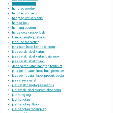
hangtag printing
hangtag produk
hangtag souvenir
hangtag untuk bisnis
hantag baju
hantang custom
harga cetak paper belt
Harga hangtag pakaian
inbound marketing
jasa buat label kertas custom
jasa cetak label kertas
jasa cetak label kertas baju anak
jasa cetak label murah
Jasa pembuatan hangtag terdekat
jasa pembuatan label baju premium
jasa pembuatan label produk Jogja
jasa sleeve natal
jual cetak hangtag aksesoris
jual cetak label custom aksesoris
jual hang tag
jual hangtag
jual hangtag jilbab
jual hangtag terlengkap