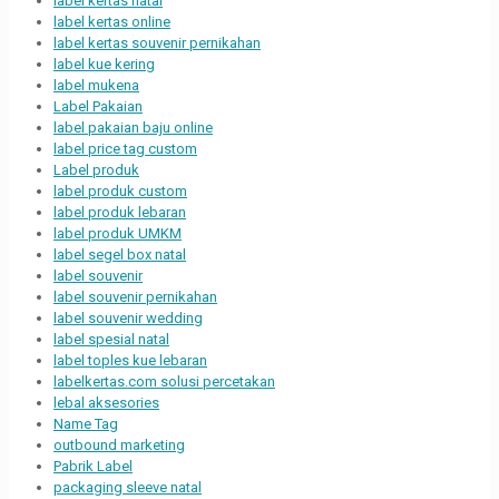
label kertas natal
label kertas online
label kertas souvenir pernikahan
label kue kering
label mukena
Label Pakaian
label pakaian baju online
label price tag custom
Label produk
label produk custom
label produk lebaran
label produk UMKM
label segel box natal
label souvenir
label souvenir pernikahan
label souvenir wedding
label spesial natal
label toples kue lebaran
labelkertas.com solusi percetakan
lebal aksesories
Name Tag
outbound marketing
Pabrik Label
packaging sleeve natal