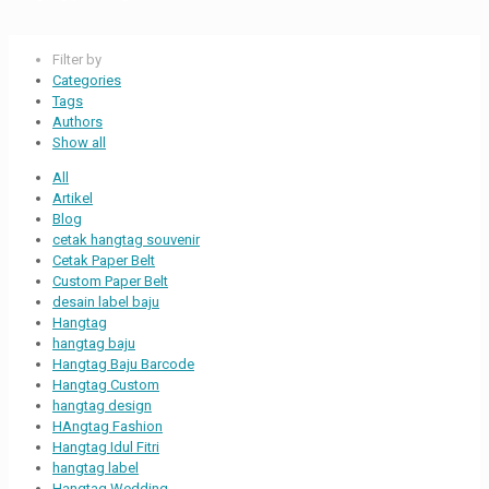
Filter by
Categories
Tags
Authors
Show all
All
Artikel
Blog
cetak hangtag souvenir
Cetak Paper Belt
Custom Paper Belt
desain label baju
Hangtag
hangtag baju
Hangtag Baju Barcode
Hangtag Custom
hangtag design
HAngtag Fashion
Hangtag Idul Fitri
hangtag label
Hangtag Wedding