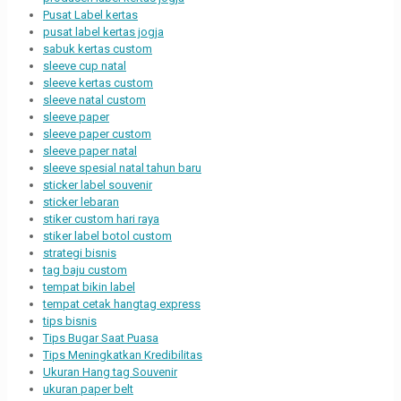
Pusat Label kertas
pusat label kertas jogja
sabuk kertas custom
sleeve cup natal
sleeve kertas custom
sleeve natal custom
sleeve paper
sleeve paper custom
sleeve paper natal
sleeve spesial natal tahun baru
sticker label souvenir
sticker lebaran
stiker custom hari raya
stiker label botol custom
strategi bisnis
tag baju custom
tempat bikin label
tempat cetak hangtag express
tips bisnis
Tips Bugar Saat Puasa
Tips Meningkatkan Kredibilitas
Ukuran Hang tag Souvenir
ukuran paper belt