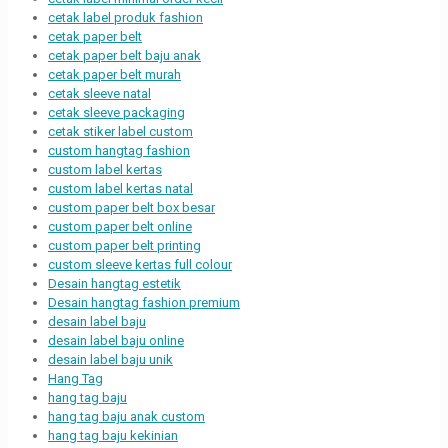
cetak label produk fashion
cetak paper belt
cetak paper belt baju anak
cetak paper belt murah
cetak sleeve natal
cetak sleeve packaging
cetak stiker label custom
custom hangtag fashion
custom label kertas
custom label kertas natal
custom paper belt box besar
custom paper belt online
custom paper belt printing
custom sleeve kertas full colour
Desain hangtag estetik
Desain hangtag fashion premium
desain label baju
desain label baju online
desain label baju unik
Hang Tag
hang tag baju
hang tag baju anak custom
hang tag baju kekinian