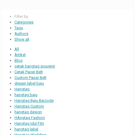
Filter by
Categories
Tags
Authors
Show all
All
Artikel
Blog
cetak hangtag souvenir
Cetak Paper Belt
Custom Paper Belt
desain label baju
Hangtag
hangtag baju
Hangtag Baju Barcode
Hangtag Custom
hangtag design
HAngtag Fashion
Hangtag Idul Fitri
hangtag label
Hangtag Wedding