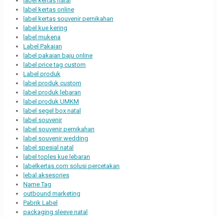
label kertas natal
label kertas online
label kertas souvenir pernikahan
label kue kering
label mukena
Label Pakaian
label pakaian baju online
label price tag custom
Label produk
label produk custom
label produk lebaran
label produk UMKM
label segel box natal
label souvenir
label souvenir pernikahan
label souvenir wedding
label spesial natal
label toples kue lebaran
labelkertas.com solusi percetakan
lebal aksesories
Name Tag
outbound marketing
Pabrik Label
packaging sleeve natal