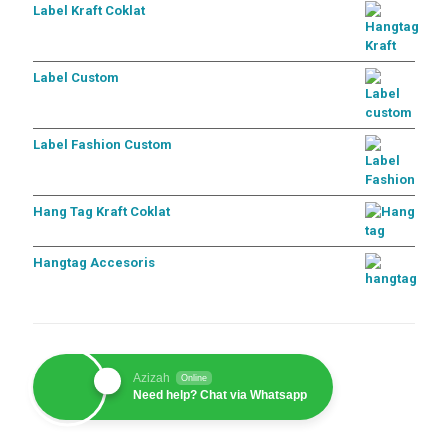
Label Kraft Coklat
Label Custom
Label Fashion Custom
Hang Tag Kraft Coklat
Hangtag Accesoris
Azizah
Online
Need help? Chat via Whatsapp