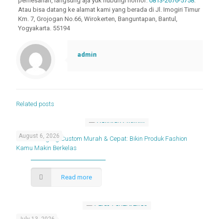
pemesanan, langsung aja yuk hubungi nomor:
0813-2676-5758
.
Atau bisa datang ke alamat kami yang berada di Jl. Imogiri Timur
Km. 7, Grojogan No.66, Wirokerten, Banguntapan, Bantul,
Yogyakarta. 55194
admin
Related posts
August 6, 2026
Cetak Hangtag Custom Murah & Cepat: Bikin Produk Fashion
Kamu Makin Berkelas
Read more