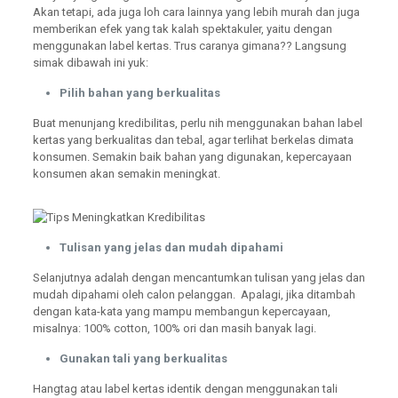
Akan tetapi, ada juga loh cara lainnya yang lebih murah dan juga
memberikan efek yang tak kalah spektakuler, yaitu dengan
menggunakan label kertas. Trus caranya gimana?? Langsung
simak dibawah ini yuk:
Pilih bahan yang berkualitas
Buat menunjang kredibilitas, perlu nih menggunakan bahan label
kertas yang berkualitas dan tebal, agar terlihat berkelas dimata
konsumen. Semakin baik bahan yang digunakan, kepercayaan
konsumen akan semakin meningkat.
Tulisan yang jelas dan mudah dipahami
Selanjutnya adalah dengan mencantumkan tulisan yang jelas dan
mudah dipahami oleh calon pelanggan. Apalagi, jika ditambah
dengan kata-kata yang mampu membangun kepercayaan,
misalnya: 100% cotton, 100% ori dan masih banyak lagi.
Gunakan tali yang berkualitas
Hangtag atau label kertas identik dengan menggunakan tali