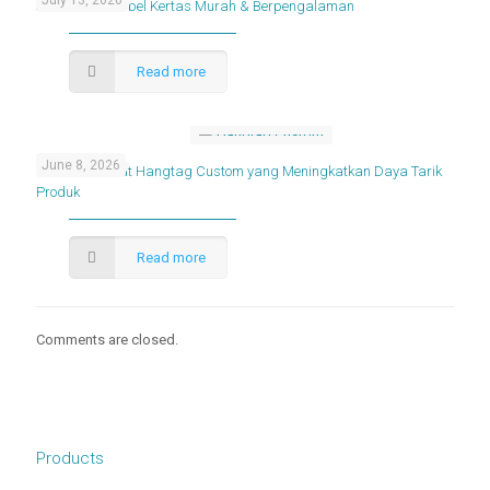
July 13, 2026
Jasa Cetak Label Kertas Murah & Berpengalaman
Read more
June 8, 2026
Cara Membuat Hangtag Custom yang Meningkatkan Daya Tarik
Produk
Read more
Comments are closed.
Products