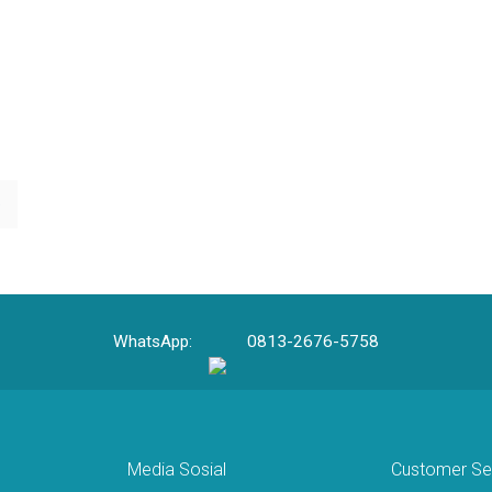
e
WhatsApp:
0813-2676-5758
Media Sosial
Customer Se