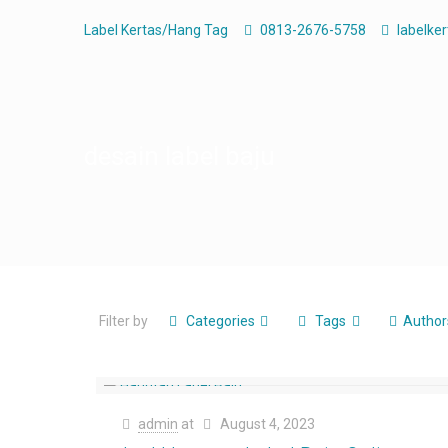
Label Kertas/Hang Tag
0813-2676-5758
labelke
desain label baju
Filter by
Categories
Tags
Author
admin
at
August 4, 2023