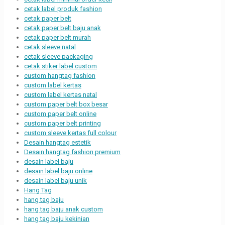
cetak label produk fashion
cetak paper belt
cetak paper belt baju anak
cetak paper belt murah
cetak sleeve natal
cetak sleeve packaging
cetak stiker label custom
custom hangtag fashion
custom label kertas
custom label kertas natal
custom paper belt box besar
custom paper belt online
custom paper belt printing
custom sleeve kertas full colour
Desain hangtag estetik
Desain hangtag fashion premium
desain label baju
desain label baju online
desain label baju unik
Hang Tag
hang tag baju
hang tag baju anak custom
hang tag baju kekinian