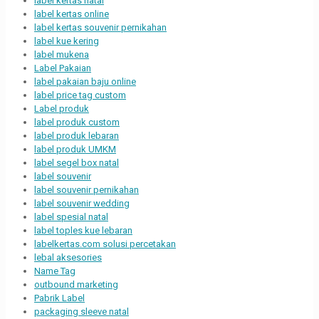
label kertas natal
label kertas online
label kertas souvenir pernikahan
label kue kering
label mukena
Label Pakaian
label pakaian baju online
label price tag custom
Label produk
label produk custom
label produk lebaran
label produk UMKM
label segel box natal
label souvenir
label souvenir pernikahan
label souvenir wedding
label spesial natal
label toples kue lebaran
labelkertas.com solusi percetakan
lebal aksesories
Name Tag
outbound marketing
Pabrik Label
packaging sleeve natal