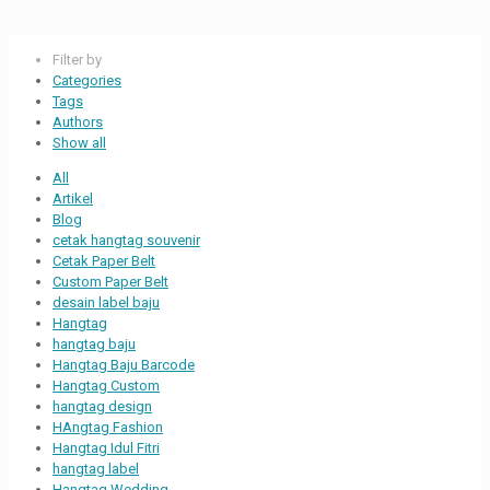
Filter by
Categories
Tags
Authors
Show all
All
Artikel
Blog
cetak hangtag souvenir
Cetak Paper Belt
Custom Paper Belt
desain label baju
Hangtag
hangtag baju
Hangtag Baju Barcode
Hangtag Custom
hangtag design
HAngtag Fashion
Hangtag Idul Fitri
hangtag label
Hangtag Wedding