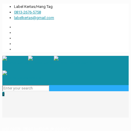
Label Kertas/Hang Tag
0813-2676-5758
labelkertas@gmail.com
0
jual cetak label custom aksesoris