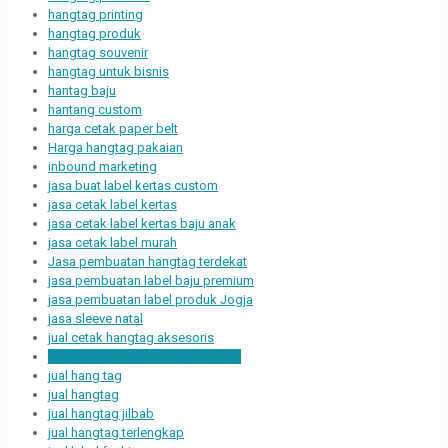
hangtag printing
hangtag produk
hangtag souvenir
hangtag untuk bisnis
hantag baju
hantang custom
harga cetak paper belt
Harga hangtag pakaian
inbound marketing
jasa buat label kertas custom
jasa cetak label kertas
jasa cetak label kertas baju anak
jasa cetak label murah
Jasa pembuatan hangtag terdekat
jasa pembuatan label baju premium
jasa pembuatan label produk Jogja
jasa sleeve natal
jual cetak hangtag aksesoris
jual cetak label custom aksesoris
jual hang tag
jual hangtag
jual hangtag jilbab
jual hangtag terlengkap