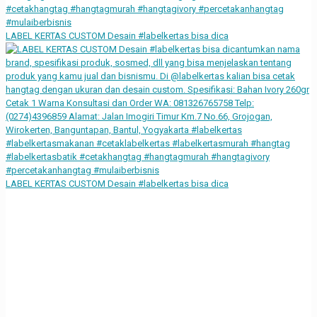
LABEL KERTAS CUSTOM Desain #labelkertas bisa dica
LABEL KERTAS CUSTOM Desain #labelkertas bisa dica