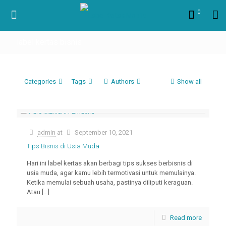
0
label kertas bisnis
Categories
Tags
Authors
Show all
admin
at
September 10, 2021
Tips Bisnis di Usia Muda
Hari ini label kertas akan berbagi tips sukses berbisnis di
usia muda, agar kamu lebih termotivasi untuk memulainya.
Ketika memulai sebuah usaha, pastinya diliputi keraguan.
Atau
[…]
Read more