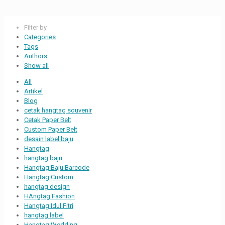
Filter by
Categories
Tags
Authors
Show all
All
Artikel
Blog
cetak hangtag souvenir
Cetak Paper Belt
Custom Paper Belt
desain label baju
Hangtag
hangtag baju
Hangtag Baju Barcode
Hangtag Custom
hangtag design
HAngtag Fashion
Hangtag Idul Fitri
hangtag label
Hangtag Wedding