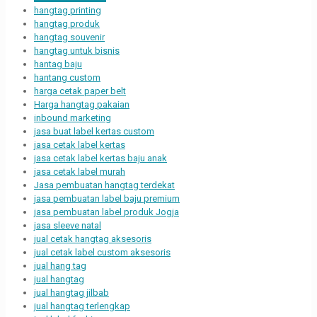
hangtag printing
hangtag produk
hangtag souvenir
hangtag untuk bisnis
hantag baju
hantang custom
harga cetak paper belt
Harga hangtag pakaian
inbound marketing
jasa buat label kertas custom
jasa cetak label kertas
jasa cetak label kertas baju anak
jasa cetak label murah
Jasa pembuatan hangtag terdekat
jasa pembuatan label baju premium
jasa pembuatan label produk Jogja
jasa sleeve natal
jual cetak hangtag aksesoris
jual cetak label custom aksesoris
jual hang tag
jual hangtag
jual hangtag jilbab
jual hangtag terlengkap