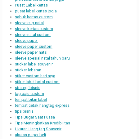
Pusat Label kertas
pusat label kertas jogja
sabuk kertas custom
sleeve cup natal
sleeve kertas custom
sleeve natal custom
sleeve paper
sleeve paper custom
sleeve paper natal
sleeve spesial natal tahun baru
sticker label souvenir
sticker lebaran
stiker custom hari raya
stiker label botol custom
strategi bisnis
tag baju custom
tempat bikin label
tempat cetak hangtag express
tips bisnis
Tips Bugar Saat Puasa
Tips Meningkatkan Kredibilitas
Ukuran Hang tag Souvenir
ukuran paper belt