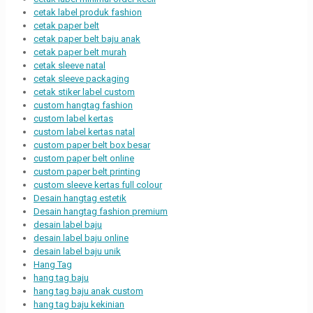
cetak label produk fashion
cetak paper belt
cetak paper belt baju anak
cetak paper belt murah
cetak sleeve natal
cetak sleeve packaging
cetak stiker label custom
custom hangtag fashion
custom label kertas
custom label kertas natal
custom paper belt box besar
custom paper belt online
custom paper belt printing
custom sleeve kertas full colour
Desain hangtag estetik
Desain hangtag fashion premium
desain label baju
desain label baju online
desain label baju unik
Hang Tag
hang tag baju
hang tag baju anak custom
hang tag baju kekinian