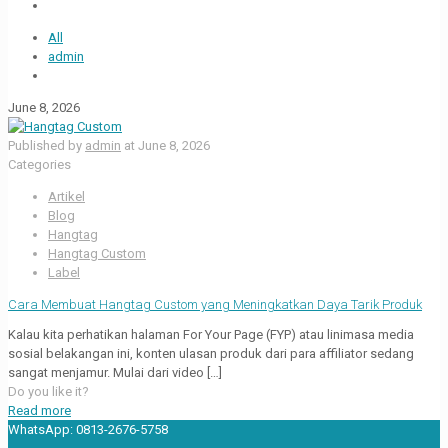
All
admin
June 8, 2026
Published by
admin
at
June 8, 2026
Categories
Artikel
Blog
Hangtag
Hangtag Custom
Label
Cara Membuat Hangtag Custom yang Meningkatkan Daya Tarik Produk
Kalau kita perhatikan halaman For Your Page (FYP) atau linimasa media
sosial belakangan ini, konten ulasan produk dari para affiliator sedang
sangat menjamur. Mulai dari video
[…]
Do you like it?
Read more
WhatsApp:
0813-2676-5758