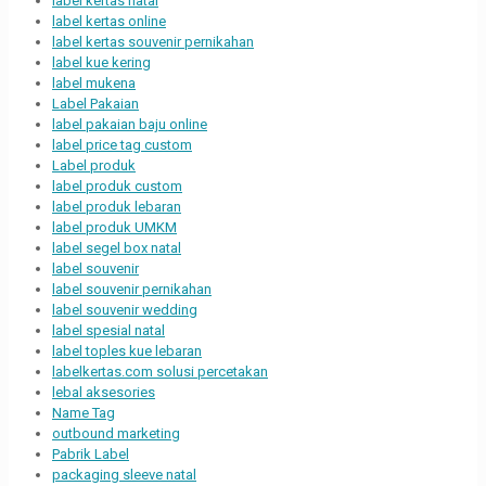
label kertas natal
label kertas online
label kertas souvenir pernikahan
label kue kering
label mukena
Label Pakaian
label pakaian baju online
label price tag custom
Label produk
label produk custom
label produk lebaran
label produk UMKM
label segel box natal
label souvenir
label souvenir pernikahan
label souvenir wedding
label spesial natal
label toples kue lebaran
labelkertas.com solusi percetakan
lebal aksesories
Name Tag
outbound marketing
Pabrik Label
packaging sleeve natal