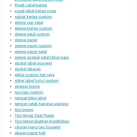
Pusat Label kertas
pusat label kertas jogja
sabuk kertas custom
sleeve cup natal
sleeve kertas custom
sleeve natal custom
sleeve paper
sleeve paper custom
sleeve paper natal
sleeve spesial natal tahun baru
sticker label souvenir
sticker lebaran
stiker custom hari raya
stiker label botol custom
strategi bisnis
tag baju custom
tempat bikin label
tempat cetak hangtag express
tips bisnis
Tips Bugar Saat Puasa
Tips Meningkatkan Kredibilitas
Ukuran Hang tag Souvenir
ukuran paper belt