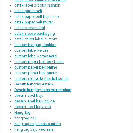
cetak label produk fashion
cetak paper belt
cetak paper belt baju anak
cetak paper belt murah
cetak sleeve natal
cetak sleeve packaging
cetak stiker label custom
custom hangtag fashion
custom label kertas
custom label kertas natal
custom paper belt box besar
custom paper belt online
custom paper belt printing
custom sleeve kertas full colour
Desain hangtag estetik
Desain hangtag fashion premium
desain label baju
desain label baju online
desain label baju unik
Hang Tag
hang tag baju
hang tag baju anak custom
hang tag baju kekinian