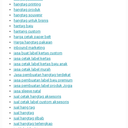
hangtag printing
hangtag produk
hangtag souvenir
hangtag untuk bisnis
hantag baju
hantang custom
harga cetak paper belt
Harga hangtag pakaian
inbound marketing
jasa buat label kertas custom
jasa cetak label kertas
jasa cetak label kertas baju anak
jasa cetak label murah
Jasa pembuatan hangtag terdekat
jasa pembuatan label baju premium
jasa pembuatan label produk Jogja
jasa sleeve natal
jual cetak hangtag aksesoris
jual cetak label custom aksesoris
jual hang tag
jual hangtag
jual hangtag jilbab
jual hangtag terlengkap