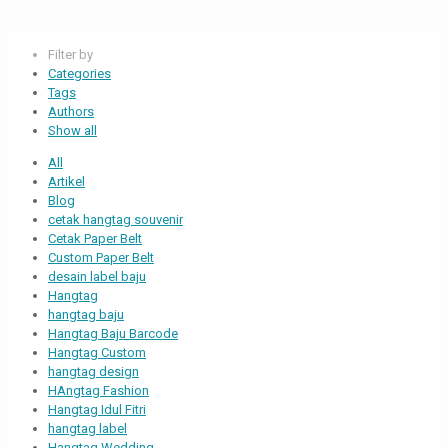
Filter by
Categories
Tags
Authors
Show all
All
Artikel
Blog
cetak hangtag souvenir
Cetak Paper Belt
Custom Paper Belt
desain label baju
Hangtag
hangtag baju
Hangtag Baju Barcode
Hangtag Custom
hangtag design
HAngtag Fashion
Hangtag Idul Fitri
hangtag label
Hangtag Wedding