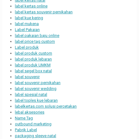
label kertas natal
label kertas online
label kertas souvenir pernikahan
label kue kering
label mukena
Label Pakaian
label pakaian baju online
label price tag custom
Label produk
label produk custom
label produk lebaran
label produk UMKM
label segel box natal
label souvenir
label souvenir pernikahan
label souvenir wedding
label spesial natal
label toples kue lebaran
labelkertas.com solusi percetakan
lebal aksesories
Name Tag
outbound marketing
Pabrik Label
packaging sleeve natal