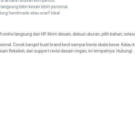
 di antara ratusan kompetitor.
langsung bikin kesan lebih personal.
lung handmade atau scarf lokal.
t online
langsung dari HP. Kirim desain, diskusi ukuran, pilih bahan, selesa
fesional. Cocok banget buat brand kecil sampai bisnis skala besar. Kalau
n fleksibel, dan support revisi desain ringan, ini tempatnya. Hubungi: