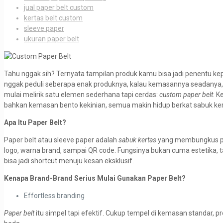
jual paper belt custom
kertas belt custom
sleeve paper
ukuran paper belt
Tahu nggak sih? Ternyata tampilan produk kamu bisa jadi penentu kep
nggak peduli seberapa enak produknya, kalau kemasannya seadanya, 
mulai melirik satu elemen sederhana tapi cerdas:
custom paper belt
. K
bahkan kemasan bento kekinian, semua makin hidup berkat sabuk kertas
Apa Itu Paper Belt?
Paper belt atau sleeve paper adalah
sabuk kertas
yang membungkus pro
logo, warna brand, sampai QR code. Fungsinya bukan cuma estetika, 
bisa jadi shortcut menuju kesan eksklusif.
Kenapa Brand-Brand Serius Mulai Gunakan Paper Belt?
Effortless branding
Paper belt
itu simpel tapi efektif. Cukup tempel di kemasan standar, pr