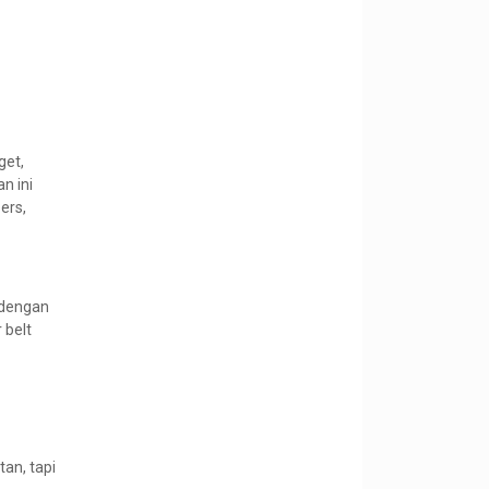
get,
n ini
pers,
 dengan
 belt
tan, tapi