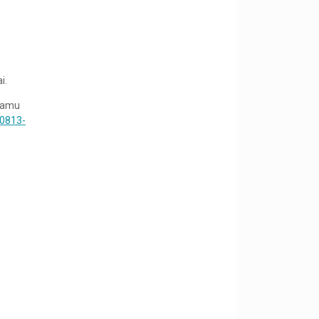
i.
 kamu
0813-