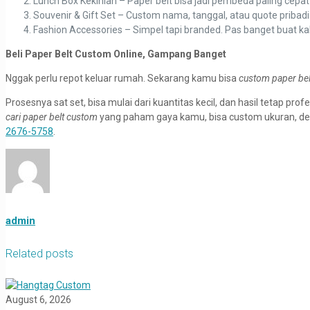
Lunch Box Kekinian – Paper belt bisa jadi pembeda paling cepat
Souvenir & Gift Set – Custom nama, tanggal, atau quote pribadi 
Fashion Accessories – Simpel tapi branded. Pas banget buat ka
Beli Paper Belt Custom Online, Gampang Banget
Nggak perlu repot keluar rumah. Sekarang kamu bisa
custom paper bel
Prosesnya sat set, bisa mulai dari kuantitas kecil, dan hasil tetap pro
cari paper belt custom
yang paham gaya kamu, bisa custom ukuran, desai
2676-5758
.
admin
Related posts
August 6, 2026