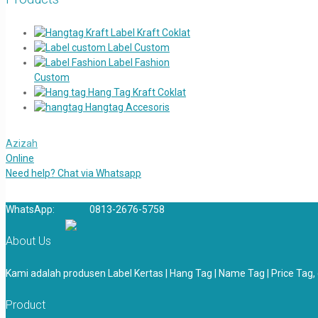
Label Kraft Coklat
Label Custom
Label Fashion
Custom
Hang Tag Kraft Coklat
Hangtag Accesoris
Azizah
Online
Need help? Chat via Whatsapp
WhatsApp:
0813-2676-5758
About Us
Kami adalah produsen Label Kertas | Hang Tag | Name Tag | Price Tag
Product