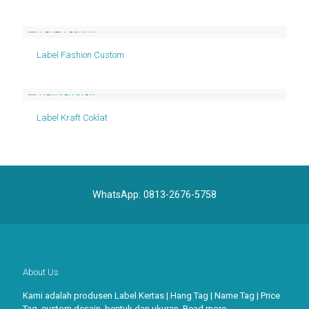
Label Fashion Custom
Label Kraft Coklat
WhatsApp:
0813-2676-5758
About Us
Kami adalah produsen Label Kertas | Hang Tag | Name Tag | Price
Tag, custom desain, bentuk dan ukuran.
Read more