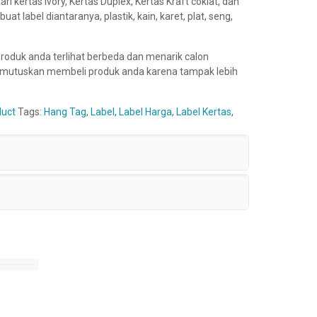
i kertas Ivory, Kertas Duplex, Kertas Kraft coklat, dan
at label diantaranya, plastik, kain, karet, plat, seng,
roduk anda terlihat berbeda dan menarik calon
mutuskan membeli produk anda karena tampak lebih
duct
Tags:
Hang Tag
,
Label
,
Label Harga
,
Label Kertas
,