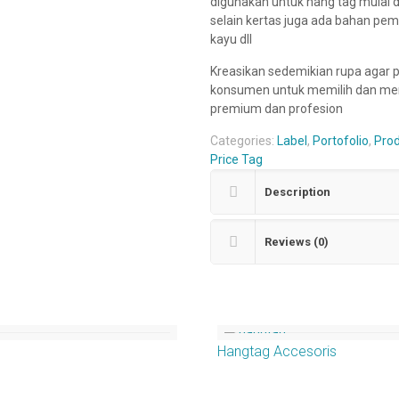
digunakan untuk hang tag mulai dar
selain kertas juga ada bahan pembu
kayu dll
Kreasikan sedemikian rupa agar p
konsumen untuk memilih dan me
premium dan profesion
Categories:
Label
,
Portofolio
,
Pro
Price Tag
Description
Reviews (0)
Hangtag Accesoris