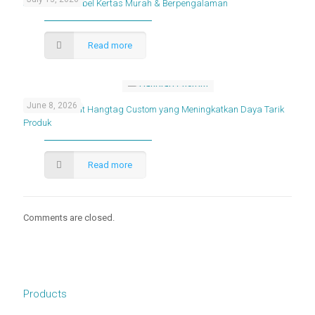
Jasa Cetak Label Kertas Murah & Berpengalaman
Read more
June 8, 2026
Cara Membuat Hangtag Custom yang Meningkatkan Daya Tarik
Produk
Read more
Comments are closed.
Products