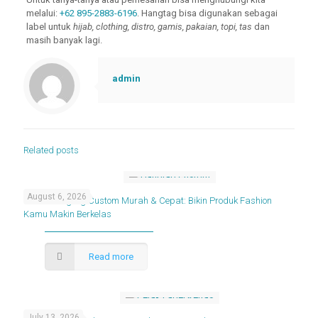
melalui:
+62 895-2883-6196
. Hangtag bisa digunakan sebagai
label untuk
hijab, clothing, distro, gamis, pakaian, topi, tas
dan
masih banyak lagi.
admin
Related posts
August 6, 2026
Cetak Hangtag Custom Murah & Cepat: Bikin Produk Fashion
Kamu Makin Berkelas
Read more
July 13, 2026