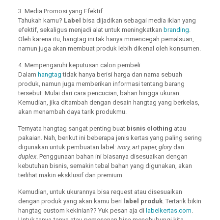
3. Media Promosi yang Efektif
Tahukah kamu?
Label
bisa dijadikan sebagai media iklan yang
efektif, sekaligus menjadi alat untuk meningkatkan
branding
.
Oleh karena itu, hangtag ini tak hanya mmencegah pemalsuan,
namun juga akan membuat produk lebih dikenal oleh konsumen.
4. Mempengaruhi keputusan calon pembeli
Dalam
hangtag
tidak hanya berisi harga dan nama sebuah
produk, namun juga memberikan informasi tentang barang
tersebut. Mulai dari cara pencucian, bahan hingga ukuran.
Kemudian, jika ditambah dengan desain hangtag yang berkelas,
akan menambah daya tarik produkmu.
Ternyata hangtag sangat penting buat
bisnis clothing
atau
pakaian. Nah, berikut ini beberapa jenis kertas yang paling sering
digunakan untuk pembuatan label:
ivory, art paper, glory
dan
duplex
. Penggunaan bahan ini biasanya disesuaikan dengan
kebutuhan bisnis, semakin tebal bahan yang digunakan, akan
terlihat makin eksklusif dan premium.
Kemudian, untuk ukurannya bisa request atau disesuaikan
dengan produk yang akan kamu beri
label produk
. Tertarik bikin
hangtag custom kekinian?? Yuk pesan aja di
labelkertas.com
.
Untuk tanya-tanya atau pemesanan bisa menghubungi kita