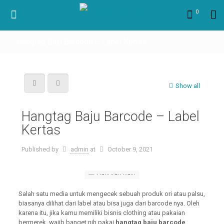
0
Hangtag Baju Barcode – Label Kertas
Show all
Hangtag Baju Barcode – Label
Kertas
Published by
admin
at
October 9, 2021
Salah satu media untuk mengecek sebuah produk ori atau palsu,
biasanya dilihat dari label atau bisa juga dari barcode nya. Oleh
karena itu, jika kamu memiliki bisnis clothing atau pakaian
bermerek, wajib banget nih pakai
hangtag baju barcode
.